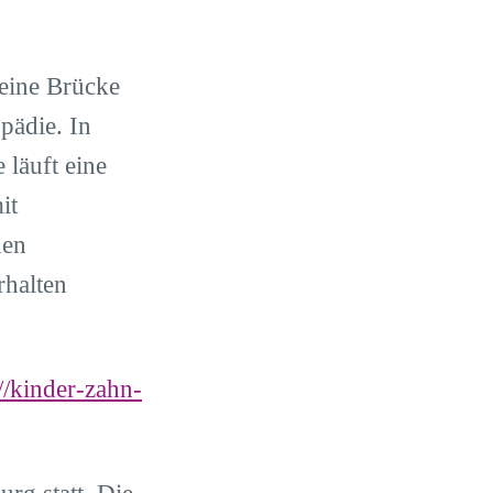
eine Brücke
pädie. In
läuft eine
it
den
rhalten
://kinder-zahn-