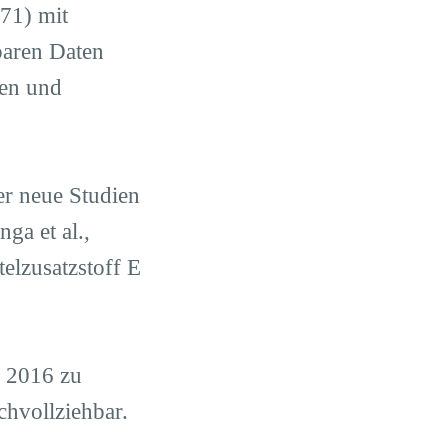
71) mit
baren Daten
nen und
r neue Studien
nga et al.,
telzusatzstoff E
n 2016 zu
chvollziehbar.