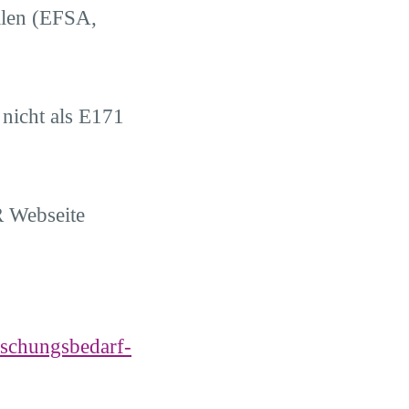
llen (EFSA,
 nicht als E171
R Webseite
rschungsbedarf-