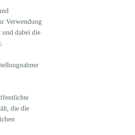
und
zur Verwendung
t und dabei die
.
Stellungnahme
fentlichte
t, die die
ichen