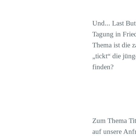
Und... Last Bu
Tagung in Frie
Thema ist die z
„tickt“ die jü
finden?
Zum Thema Tita
auf unsere Anf