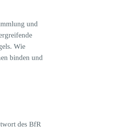
rsammlung und
ergreifende
gels. Wie
nnen binden und
ntwort des BfR