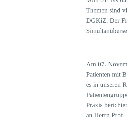
Vom 01. bis 04
Themen sind vie
DGKiZ. Der Frü
Simultanüberse
Am 07. Novemb
Patienten mit B
es in unseren R
Patientengrupp
Praxis berichte
an Herrn Prof.