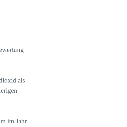
bewertung
dioxid als
herigen
am im Jahr