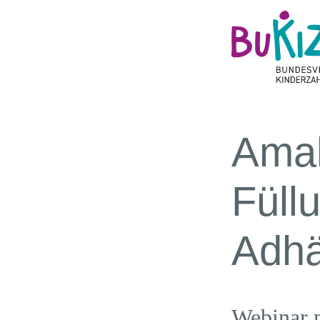
Amal
Füll
Adhä
Webinar m