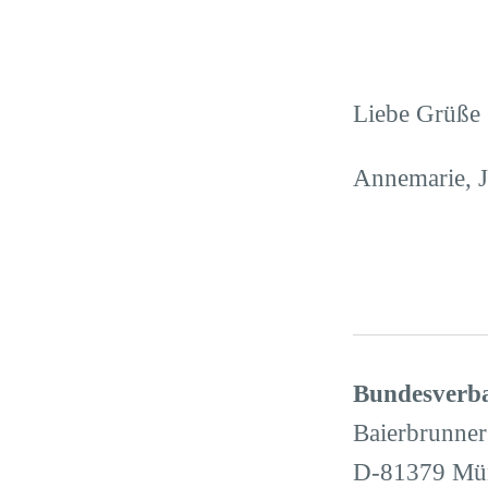
Liebe Grüß
Annemarie, 
Bundesverba
Baierbrunners
D-81379 Mü