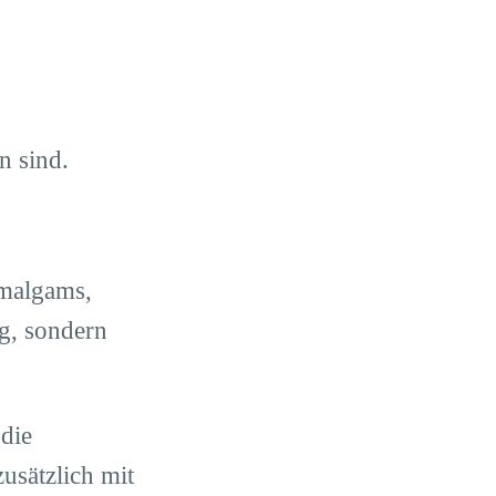
en sind.
Amalgams,
g, sondern
die
usätzlich mit